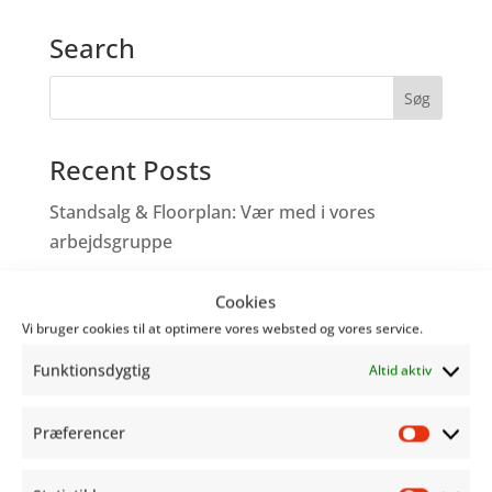
Search
Recent Posts
Standsalg & Floorplan: Vær med i vores
arbejdsgruppe
Vær med til at tegne fremtiden for
Cookies
Copenhagen Comics!
Vi bruger cookies til at optimere vores websted og vores service.
Tegneserieskabere – Tag med os på Comic
Funktionsdygtig
Altid aktiv
Con
Genoplev programmet fra Word Balloon
Præferencer
Præfer
Hjælp os med at gøre festivalen bedre!