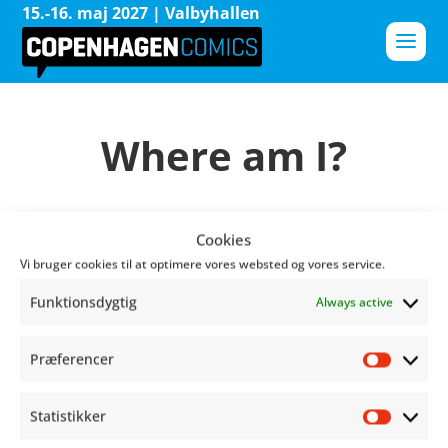
15.-16. maj 2027 | Valbyhallen
Where am I?
Cookies
Vi bruger cookies til at optimere vores websted og vores service.
Funktionsdygtig
Always active
Festivalen
Fællesskabe
Præferencer
Præfer
15.-16. maj 2027
Program
Om festivalen
Valbyhallen,
Statistikker
Statist
FAQ
Nyheder
Julius Andersens Vej 3